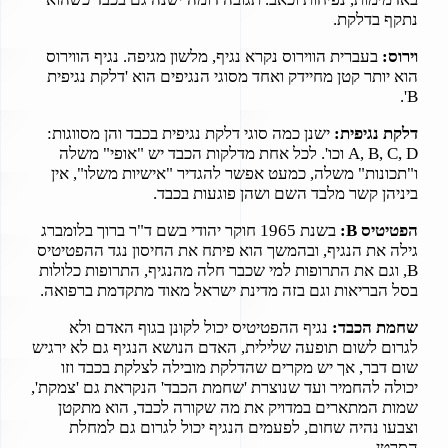
נתקף בדלקת.
וירוס:
בעברית הווירוס נקרא נגיף, מלשון מגיפה. נגיף הווירוס
הוא יותר קטן מחיידק ואחד מסוגי הנגיפים הוא 'דלקת נגיפית
B'.
דלקת נגיפית:
ישנן כמה סוגי דלקת נגיפית בכבד והן מסווגות:
A, B, C, D וכו'. לכל אחת מדלקות הכבד יש "אופי" משלה
ו"תכונות" משלה, כמעט אפשר להגדיר "אישיות משלו", אין
ביניהן קשר מלבד השם ושהן פוגעות בכבד.
הפטיטיס B:
בשנת 1965 חוקר יהודי בשם ד"ר ברוך בלומברג
גילה את הנגיף, ובהמשך הוא פיתח את החיסון נגד ההפטיטיס
B, וגם את התרופות למי שכבר חלה מהנגיף, התרופות כלולות
בסל הבריאות וגם בזה מדינת ישראל מאוד מתקדמת ברפואה.
שחמת הכבד:
נגיף ההפטיטיס יכול לקונן בגוף האדם ולא
לגרום לשום תופעה שלילית, האדם הנושא הנגיף גם לא ירגיש
שום דבר, אך יש מקרים שהדלקת מובילה לצלקת בכבד וזו
יכולה להחמיר ועד שנוצרת 'שחמת הכבד' הנקראת גם 'צמקת',
שמות המתארים במדויק את מה שקורה לכבד, הוא מתקטן
וצבעו נהיה שחום, לפעמים הנגיף יכול לגרום גם למחלת
הסרטן.