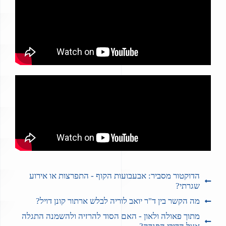
הדוקטור מסביר: אבעבועות הקוף - התפרצות או אירוע
שגרתי?
מה הקשר בין ד"ר יואב לוריה לבלש ארתור קונן דויל?
מתוך פאולה ולאון - האם הסוד להרזיה ולהשמנה התגלה