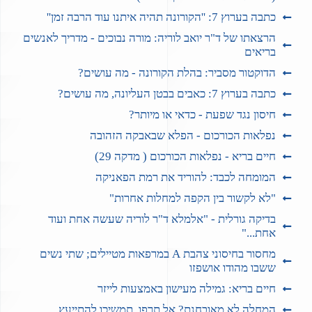
כתבה בערוץ 7: ''הקורונה תהיה איתנו עוד הרבה זמן''
הרצאתו של ד"ר יואב לוריה: מורה נבוכים - מדריך לאנשים
בריאים
הדוקטור מסביר: בהלת הקורונה - מה עושים?
כתבה בערוץ 7: כאבים בבטן העליונה, מה עושים?
חיסון נגד שפעת - כדאי או מיותר?
נפלאות הכורכום - הפלא שבאבקה הזהובה
חיים בריא - נפלאות הכורכום ( מדקה 29)
המומחה לכבד: להוריד את רמת הפאניקה
"לא לקשור בין הקפה למחלות אחרות"
בדיקה גורלית - "אלמלא ד"ר לוריה שעשה אחת ועוד
אחת..."
מחסור בחיסוני צהבת A במרפאות מטיילים; שתי נשים
ששבו מהודו אושפזו
חיים בריא: גמילה מעישון באמצעות לייזר
המחלה לא מאובחנת? אל תרפו, תמשיכו להתייעץ